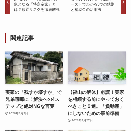
象となる「特定空家」と
ーストでわかる3つの鉄則
は？放置リスクを徹底解説
と補助金の活用法
関連記事
実家の「残すか壊すか」で
【福山の解体】必読！実家
兄弟喧嘩に！解決への4ス
を相続する前にやっておく
テップと絶対NGな言葉
べきこと５選。「負動産」
にしないための事前準備
2026年8月3日
2026年7月27日