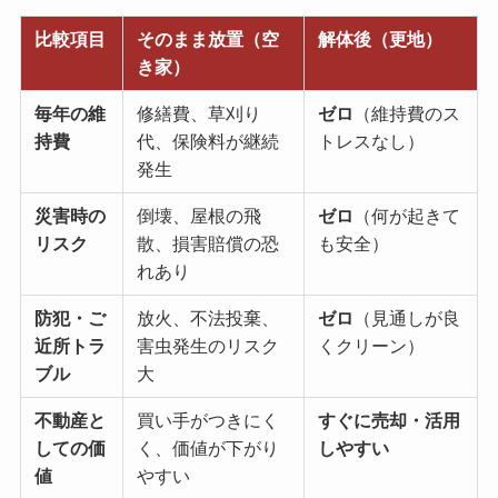
比較項目
そのまま放置（空
解体後（更地）
き家）
毎年の維
修繕費、草刈り
ゼロ
（維持費のス
持費
代、保険料が継続
トレスなし）
発生
災害時の
倒壊、屋根の飛
ゼロ
（何が起きて
リスク
散、損害賠償の恐
も安全）
れあり
防犯・ご
放火、不法投棄、
ゼロ
（見通しが良
近所トラ
害虫発生のリスク
くクリーン）
ブル
大
不動産と
買い手がつきにく
すぐに売却・活用
しての価
く、価値が下がり
しやすい
値
やすい