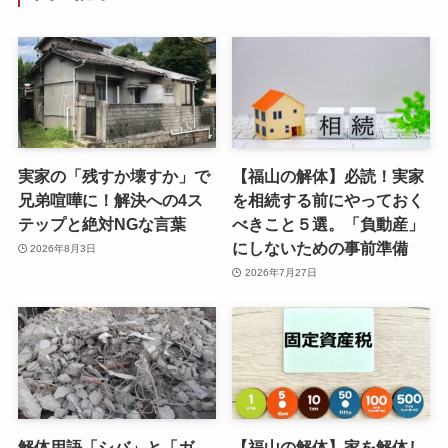
実家の「残すか壊すか」で
【福山の解体】必読！実家
兄弟喧嘩に！解決への4ス
を相続する前にやっておく
テップと絶対NGな言葉
べきこと５選。「負動産」
にしないための事前準備
2026年8月3日
2026年7月27日
解体用語「シバ」と「ガ
【福山の解体】家を解体し