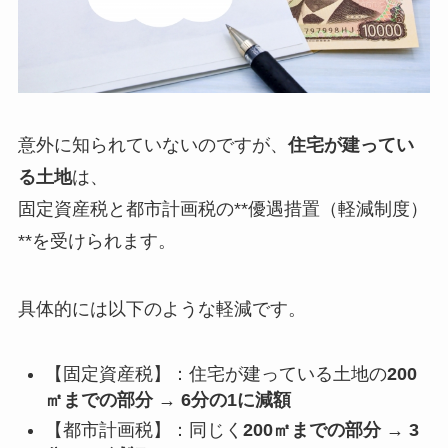
意外に知られていないのですが、
住宅が建ってい
る土地
は、
固定資産税と都市計画税の**優遇措置（軽減制度）
**を受けられます。
具体的には以下のような軽減です。
【固定資産税】：住宅が建っている土地の
200
㎡までの部分
→
6分の1に減額
【都市計画税】：同じく
200㎡までの部分
→
3